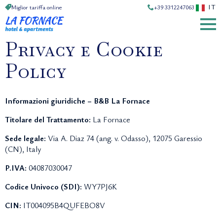
IT
Miglior tariffa online
+39 3312247063
Privacy e Cookie
Policy
Informazioni giuridiche – B&B La Fornace
Titolare del Trattamento:
La Fornace
Sede legale:
Via A. Diaz 74 (ang. v. Odasso), 12075 Garessio
(CN), Italy
P.IVA:
04087030047
Codice Univoco (SDI):
WY7PJ6K
CIN:
IT004095B4QUFEBO8V